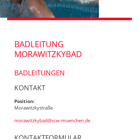
BADLEITUNG
MORAWITZKYBAD
BADLEITUNGEN
KONTAKT
Position:
Morawitzkystraße
E-Mail:
morawitzkybad@scw-muenchen.de
KONTAKTFORMULAR