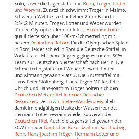
Köln, sowie die Lagenstaffel mit
Rehn, Tröger, Lotter
und Woryna
. Zusätzlich schwimmt Tröger in Malmö,
Schweden Weltbestzeit auf einer 25-m-Bahn in
2:34,2 Minuten. Tröger, Lotter und Weber wurden
für den Olympiakader nominiert.
Hermann Lotter
qualifizierte sich über 100-m-Schmetterling mit
neuem
Deutschen Rekord
für die Olympischen Spiele
in Rom, leider schied in Rom die Deutsche-Staffel im
Vorlauf aus. Mit dem Flugzeug ging es für das SCW-
Team zur Deutschen Meisterschaft nach Berlin. Die
Schmetterlingstaffel mit Weber, Siewert, Lotter
und Altmann gewann Platz 3. Die Bruststaffel mit
Hans-Peter Stoltenberg, Hans-Jürgen Müller, Fritz
Uhrich und Hans-Joachim Tröger holten sich den
Deutschen Meistertitel in neuer Deutscher
Rekordzeit
. Der
Erwin Sietas-Wanderpreis
blieb
damit im endgültigen Besitz der Wasserfreunde.
Hermann Lotter gewann wieder souverän den
Deutschen Titel
. Auch die Lagenstaffel gewann der
SCW in neuer
Deutschen Rekordzeit mit Karl-Ludwig
Rehn, Hans-Joachim Tröger, Hermann Lotter und