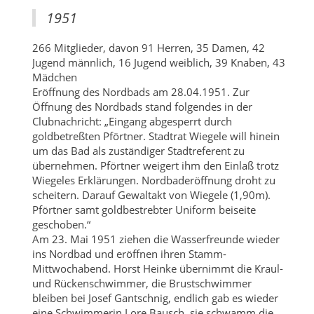
1951
266 Mitglieder, davon 91 Herren, 35 Damen, 42
Jugend männlich, 16 Jugend weiblich, 39 Knaben, 43
Mädchen
Eröffnung des Nordbads am 28.04.1951. Zur
Öffnung des Nordbads stand folgendes in der
Clubnachricht: „Eingang abgesperrt durch
goldbetreßten Pförtner. Stadtrat Wiegele will hinein
um das Bad als zuständiger Stadtreferent zu
übernehmen. Pförtner weigert ihm den Einlaß trotz
Wiegeles Erklärungen. Nordbaderöffnung droht zu
scheitern. Darauf Gewaltakt von Wiegele (1,90m).
Pförtner samt goldbestrebter Uniform beiseite
geschoben.“
Am 23. Mai 1951 ziehen die Wasserfreunde wieder
ins Nordbad und eröffnen ihren Stamm-
Mittwochabend. Horst Heinke übernimmt die Kraul-
und Rückenschwimmer, die Brustschwimmer
bleiben bei Josef Gantschnig, endlich gab es wieder
eine Schwimmerin Lore Bausch, sie schwamm die