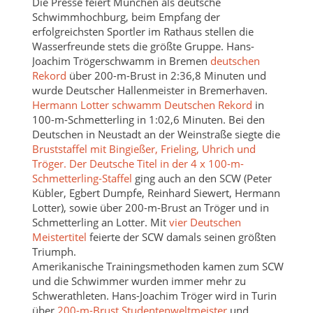
Die Presse feiert München als deutsche
Schwimmhochburg, beim Empfang der
erfolgreichsten Sportler im Rathaus stellen die
Wasserfreunde stets die größte Gruppe. Hans-
Joachim Trögerschwamm in Bremen
deutschen
Rekord
über 200-m-Brust in 2:36,8 Minuten und
wurde Deutscher Hallenmeister in Bremerhaven.
Hermann Lotter schwamm Deutschen Rekord
in
100-m-Schmetterling in 1:02,6 Minuten. Bei den
Deutschen in Neustadt an der Weinstraße siegte die
Bruststaffel mit Bingießer, Frieling, Uhrich und
Tröger. Der Deutsche Titel in der 4 x 100-m-
Schmetterling-Staffel
ging auch an den SCW (Peter
Kübler, Egbert Dumpfe, Reinhard Siewert, Hermann
Lotter), sowie über 200-m-Brust an Tröger und in
Schmetterling an Lotter. Mit
vier Deutschen
Meistertitel
feierte der SCW damals seinen größten
Triumph.
Amerikanische Trainingsmethoden kamen zum SCW
und die Schwimmer wurden immer mehr zu
Schwerathleten. Hans-Joachim Tröger wird in Turin
über
200-m-Brust Studentenweltmeister
und