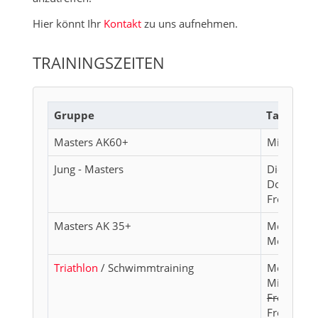
Hier könnt Ihr
Kontakt
zu uns aufnehmen.
TRAININGSZEITEN
Gruppe
Tag
Masters AK60+
Mittwoch
Jung - Masters
Dienstag
Donnersta
Freitag
Masters AK 35+
Montag
Montag
Triathlon
/ Schwimmtraining
Montag
Mittwoch
Freitag
Freitag