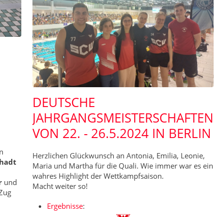
DEUTSCHE
JAHRGANGSMEISTERSCHAFTEN
VON 22. - 26.5.2024 IN BERLIN
n
Herzlichen Glückwunsch an Antonia, Emilia, Leonie,
lhadt
Maria und Martha für die Quali. Wie immer war es ein
wahres Highlight der Wettkampfsaison.
or
und
Macht weiter so!
 Zug
Ergebnisse
: