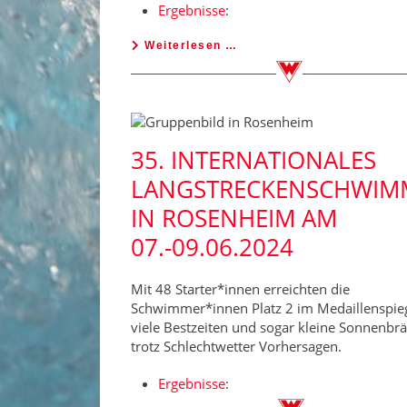
Ergebnisse
:
Weiterlesen …
35. INTERNATIONALES
LANGSTRECKENSCHWIM
IN ROSENHEIM AM
07.-09.06.2024
Mit 48 Starter*innen erreichten die
Schwimmer*innen Platz 2 im Medaillenspieg
viele Bestzeiten und sogar kleine Sonnenbr
trotz Schlechtwetter Vorhersagen.
Ergebnisse
: