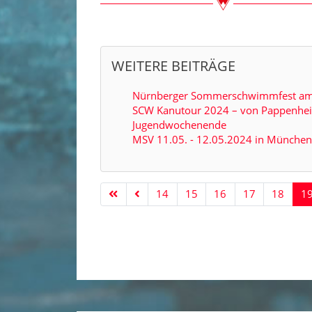
WEITERE BEITRÄGE
Nürnberger Sommerschwimmfest am
SCW Kanutour 2024 – von Pappenheim
Jugendwochenende
MSV 11.05. - 12.05.2024 in Münche
14
15
16
17
18
1