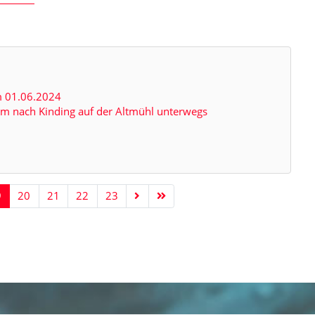
 01.06.2024
 nach Kinding auf der Altmühl unterwegs
n
9
20
21
22
23