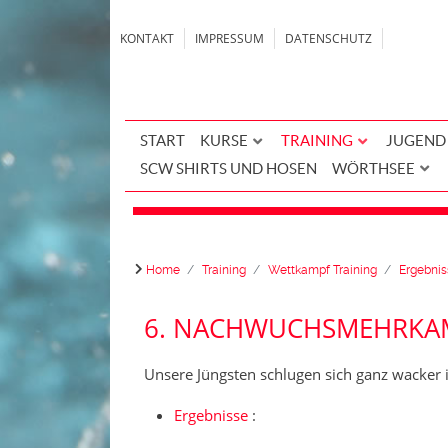
KONTAKT
IMPRESSUM
DATENSCHUTZ
START
KURSE
TRAINING
JUGEND
SCW SHIRTS UND HOSEN
WÖRTHSEE
Home
Training
Wettkampf Training
Ergebnis
6. NACHWUCHSMEHRKAMP
Unsere Jüngsten schlugen sich ganz wacker 
Ergebnisse
: