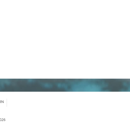
RN
026