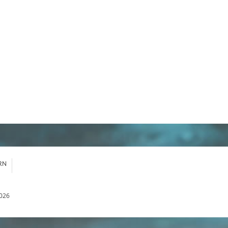
RN
026